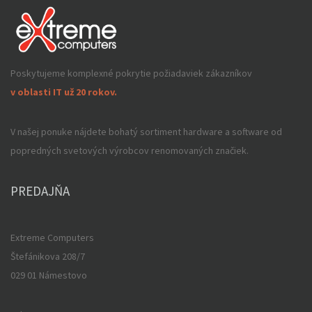
Poskytujeme komplexné pokrytie požiadaviek zákazníkov
v oblasti IT už 20 rokov.
V našej ponuke nájdete bohatý sortiment hardware a software od
popredných svetových výrobcov renomovaných značiek.
PREDAJŇA
Extreme Computers
Štefánikova 208/7
029 01 Námestovo