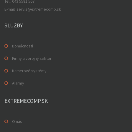
Tel.: 043 5581 567
E-mail: servis@extremecomp.sk
SLUŽBY
Domácnosti
Firmy a verejný sektor
Kamerové systémy
Alarmy
EXTREMECOMP.SK
O nás