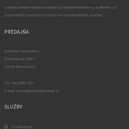
V našej ponuke nájdete bohatý sortiment hardware a software od
popredných svetových výrobcov renomovaných značiek.
PREDAJŇA
Extreme Computers
Štefánikova 208/7
029 01 Námestovo
Tel.: 043 5581 567
E-mail: servis@extremecomp.sk
SLUŽBY
Domácnosti