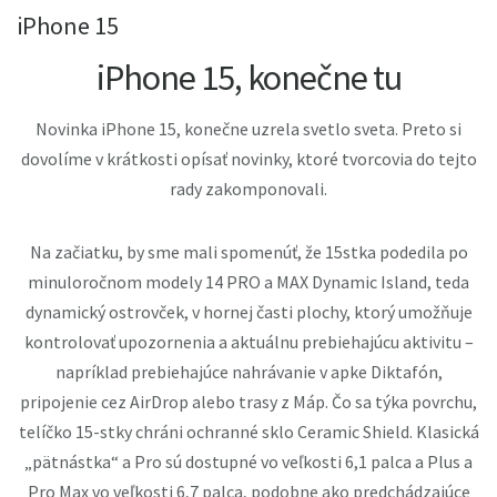
iPhone 15
iPhone 15, konečne tu
Novinka iPhone 15, konečne uzrela svetlo sveta. Preto si
dovolíme v krátkosti opísať novinky, ktoré tvorcovia do tejto
rady zakomponovali.
Na začiatku, by sme mali spomenúť, že 15stka podedila po
minuloročnom modely 14 PRO a MAX Dynamic Island, teda
dynamický ostrovček, v hornej časti plochy, ktorý umožňuje
kontrolovať upozornenia a aktuálnu prebiehajúcu aktivitu –
napríklad prebiehajúce nahrávanie v apke Diktafón,
pripojenie cez AirDrop alebo trasy z Máp. Čo sa týka povrchu,
telíčko 15-stky chráni ochranné sklo Ceramic Shield. Klasická
„pätnástka“ a Pro sú dostupné vo veľkosti 6,1 palca a Plus a
Pro Max vo veľkosti 6,7 palca, podobne ako predchádzajúce