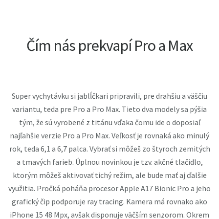
Čím nás prekvapí Pro a Max
Super vychytávku si jablĺčkari pripravili, pre drahšiu a väščiu
variantu, teda pre Pro a Pro Max. Tieto dva modely sa pýšia
tým, že sú vyrobené z titánu vďaka čomu ide o doposiaľ
najľahšie verzie Pro a Pro Max. Veľkosť je rovnaká ako minulý
rok, teda 6,1 a 6,7 palca. Vybrať si môžeš zo štyroch zemitých
a tmavých farieb. Úplnou novinkou je tzv. akčné tlačidlo,
ktorým môžeš aktivovať tichý režim, ale bude mať aj ďalšie
využitia. Pročká poháňa procesor Apple A17 Bionic Pro a jeho
grafický čip podporuje ray tracing. Kamera má rovnako ako
iPhone 15 48 Mpx, avšak disponuje väčším senzorom. Okrem