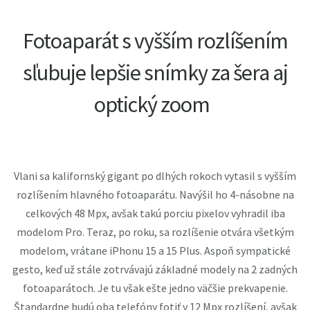
Fotoaparát s vyšším rozlíšením
sľubuje lepšie snímky za šera aj
optický zoom
Vlani sa kalifornský gigant po dlhých rokoch vytasil s vyšším
rozlíšením hlavného fotoaparátu. Navýšil ho 4-násobne na
celkových 48 Mpx, avšak takú porciu pixelov vyhradil iba
modelom Pro. Teraz, po roku, sa rozlíšenie otvára všetkým
modelom, vrátane iPhonu 15 a 15 Plus. Aspoň sympatické
gesto, keď už stále zotrvávajú základné modely na 2 zadných
fotoaparátoch. Je tu však ešte jedno väčšie prekvapenie.
Štandardne budú oba telefóny fotiť v 12 Mpx rozlíšení, avšak