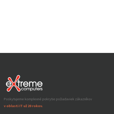
Poskytujeme komplexné pokrytie požiadaviek zákazníkov
v oblasti IT už 20 rokov.