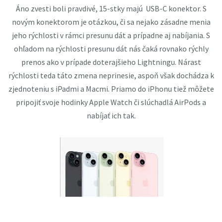
Áno zvesti boli pravdivé, 15-stky majú USB-C konektor. S
novým konektorom je otázkou, či sa nejako zásadne menia
jeho rýchlosti v rámci presunu dát a prípadne aj nabíjania. S
ohľadom na rýchlosti presunu dát nás čaká rovnako rýchly
prenos ako v prípade doterajšieho Lightningu. Nárast
rýchlosti teda táto zmena neprinesie, aspoň však dochádza k
zjednoteniu s iPadmi a Macmi. Priamo do iPhonu tiež môžete
pripojiť svoje hodinky Apple Watch či slúchadlá AirPods a
nabíjať ich tak.