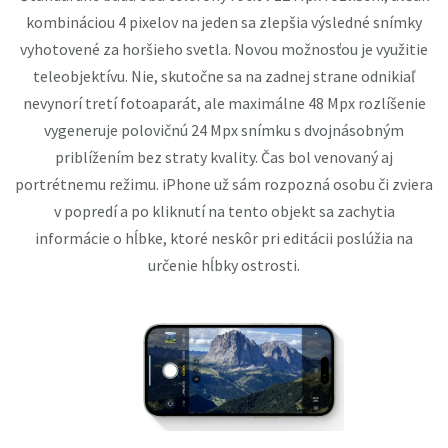
kombináciou 4 pixelov na jeden sa zlepšia výsledné snímky
vyhotovené za horšieho svetla. Novou možnosťou je využitie
teleobjektívu. Nie, skutočne sa na zadnej strane odnikiaľ
nevynorí tretí fotoaparát, ale maximálne 48 Mpx rozlíšenie
vygeneruje polovičnú 24 Mpx snímku s dvojnásobným
priblížením bez straty kvality. Čas bol venovaný aj
portrétnemu režimu. iPhone už sám rozpozná osobu či zviera
v popredí a po kliknutí na tento objekt sa zachytia
informácie o hĺbke, ktoré neskôr pri editácii poslúžia na
určenie hĺbky ostrosti.