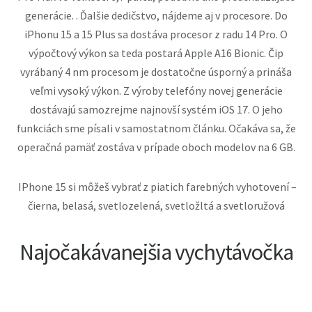
generácie. . Ďalšie dedičstvo, nájdeme aj v procesore. Do
iPhonu 15 a 15 Plus sa dostáva procesor z radu 14 Pro. O
výpočtový výkon sa teda postará Apple A16 Bionic. Čip
vyrábaný 4 nm procesom je dostatočne úsporný a prináša
veľmi vysoký výkon. Z výroby telefóny novej generácie
dostávajú samozrejme najnovší systém iOS 17. O jeho
funkciách sme písali v samostatnom článku. Očakáva sa, že
operačná pamäť zostáva v prípade oboch modelov na 6 GB.
IPhone 15 si môžeš vybrať z piatich farebných vyhotovení –
čierna, belasá, svetlozelená, svetložltá a svetloružová
Najočakávanejšia vychytávočka