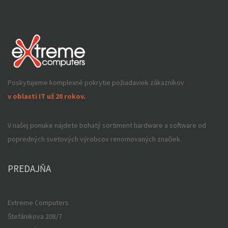
Poskytujeme komplexné pokrytie požiadaviek zákazníkov
v oblasti IT už 20 rokov.
V našej ponuke nájdete bohatý sortiment hardware a software od
popredných svetových výrobcov renomovaných značiek.
PREDAJŇA
Extreme Computers
Štefánikova 208/7