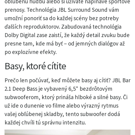
obľúbenú hudbu alebo si užívate napínavé športové
prenosy. Technológia JBL Surround Sound vám
umožní ponoriť sa do každej scény bez potreby
ďalších reproduktorov. Zabudovaná technológia
Dolby Digital zase zaistí, že každý detail zvuku bude
presne tam, kde má byť – od jemných dialógov až
po explozívne efekty.
Basy, ktoré cítite
Prečo len počúvať, keď môžete basy aj cítiť? JBL Bar
2.1 Deep Bass je vybavený 6,5" bezdrôtovým
subwooferom, ktorý prináša hlboké a silné basy. Či
už ide o dunenie vo filme alebo výrazný rytmus
vašej obľúbenej skladby, tento subwoofer dodá
každej chvíli tú správnu intenzitu.