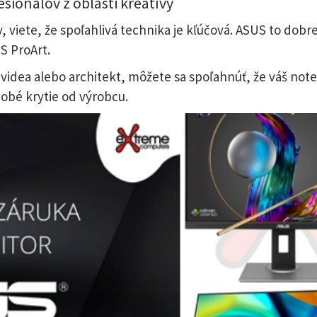
sionálov z oblasti kreatívy
, viete, že spoľahlivá technika je kľúčová. ASUS to dob
S ProArt.
ač videa alebo architekt, môžete sa spoľahnúť, že váš n
obé krytie od výrobcu.