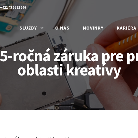
+421 43 5581 567
SLUŽBY
O NÁS
NOVINKY
KARIÉRA
5-ročná záruka pre p
oblasti kreatívy