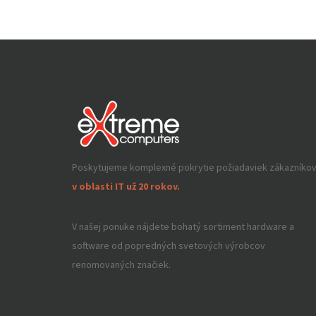
Poskytujeme komplexné pokrytie požiadaviek zákazníko
v oblasti IT už 20 rokov.
V našej ponuke nájdete bohatý sortiment hardware a
software od popredných svetových výrobcov
renomovaných značiek.