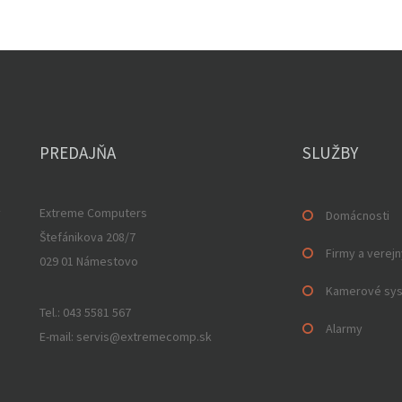
PREDAJŇA
SLUŽBY
v
Extreme Computers
Domácnosti
Štefánikova 208/7
Firmy a verejn
029 01 Námestovo
Kamerové sy
Tel.: 043 5581 567
Alarmy
E-mail: servis@extremecomp.sk