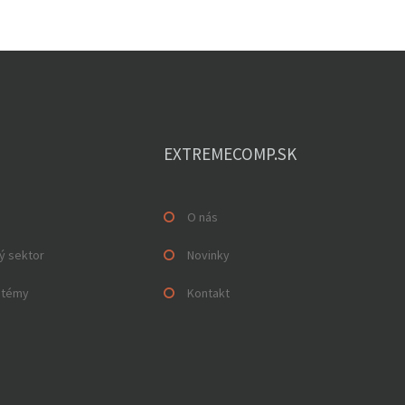
EXTREMECOMP.SK
O nás
ý sektor
Novinky
stémy
Kontakt