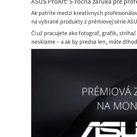
ASUS ProArt: 5-ročná záruka pre profe
Ak patríte medzi kreatívnych profesionálov
na vybrané produkty z prémiovej série ASU
Či už pracujete ako fotograf, grafik, strih
nesklame – a ak by predsa len, máte dlhod