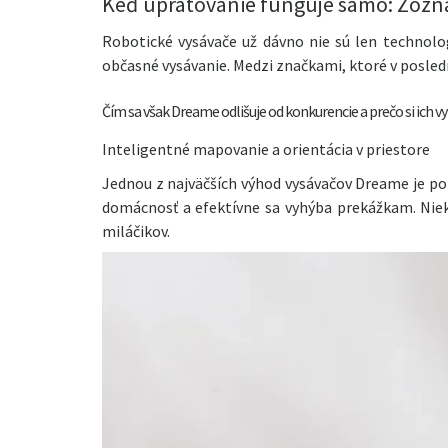
Keď upratovanie funguje samo: Zozn
Robotické vysávače už dávno nie sú len technolo
občasné vysávanie. Medzi značkami, ktoré v posledn
Čím sa však Dreame odlišuje od konkurencie a prečo si ich 
Inteligentné mapovanie a orientácia v priestore
Jednou z najväčších výhod vysávačov Dreame je po
domácnosť a efektívne sa vyhýba prekážkam. Niek
miláčikov.