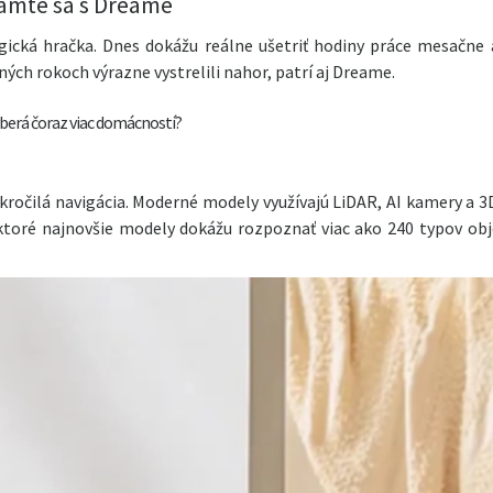
ámte sa s Dreame
gická hračka. Dnes dokážu reálne ušetriť hodiny práce mesačne a
ých rokoch výrazne vystrelili nahor, patrí aj Dreame.
vyberá čoraz viac domácností?
kročilá navigácia. Moderné modely využívajú LiDAR, AI kamery a 3
toré najnovšie modely dokážu rozpoznať viac ako 240 typov obj