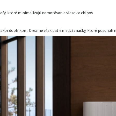
kefy, ktoré minimalizujú namotávanie vlasov a chlpov.
skôr doplnkom. Dreame však patrí medzi značky, ktoré posunuli m