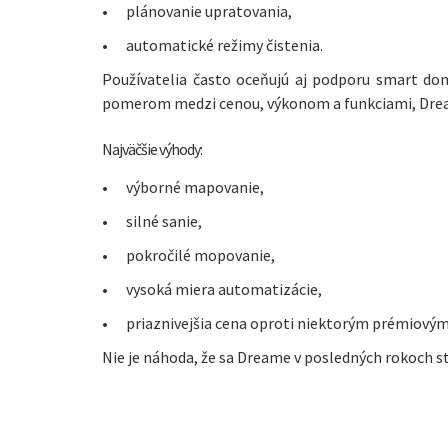
•
plánovanie upratovania,
•
automatické režimy čistenia.
Používatelia často oceňujú aj podporu smart do
pomerom medzi cenou, výkonom a funkciami, Dream
Najväčšie výhody:
•
výborné mapovanie,
•
silné sanie,
•
pokročilé mopovanie,
•
vysoká miera automatizácie,
•
priaznivejšia cena oproti niektorým prémiov
Nie je náhoda, že sa Dreame v posledných rokoch s