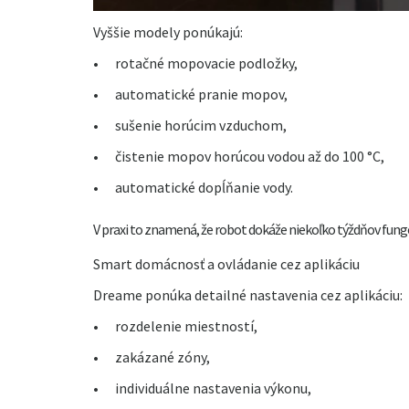
Vyššie modely ponúkajú:
•
rotačné mopovacie podložky,
•
automatické pranie mopov,
•
sušenie horúcim vzduchom,
•
čistenie mopov horúcou vodou až do 100 °C,
•
automatické dopĺňanie vody.
V praxi to znamená, že robot dokáže niekoľko týždňov fungo
Smart domácnosť a ovládanie cez aplikáciu
Dreame ponúka detailné nastavenia cez aplikáciu:
•
rozdelenie miestností,
•
zakázané zóny,
•
individuálne nastavenia výkonu,