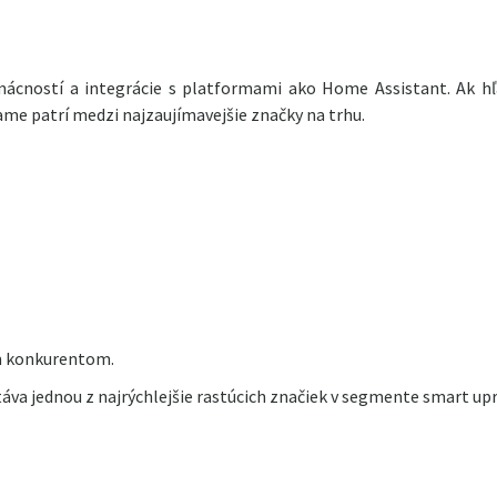
mácností a integrácie s platformami ako Home Assistant. Ak h
e patrí medzi najzaujímavejšie značky na trhu.
ým konkurentom.
táva jednou z najrýchlejšie rastúcich značiek v segmente smart up